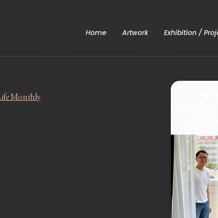
Home
Artwork
Exhibition / Proj
ife Monthly