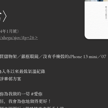
常〉
4年1月號）
om/xhegu/sjov/#p=26 >
物架／銀框眼鏡／沒有手機殼的iPhone 13 mini／0
 為入冬以來最低氣溫紀錄
淨華邨方案
你為我做的一切 #愛你
任，我會為你地做得更好！