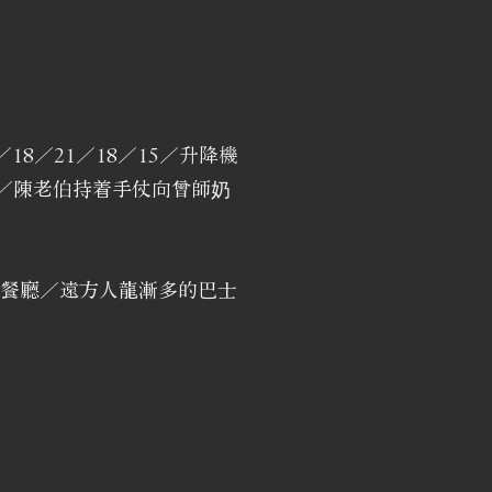
8／21／18／15／升降機
／陳老伯持着手仗向曾師奶
餐廳／遠方人龍漸多的巴士