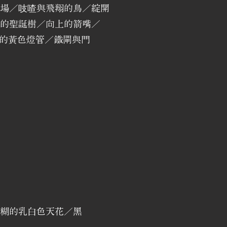
場／吱喳與飛翔的鳥／綻開
的聖誕樹／向上的箭嘴／
缺的黃色燈管／鐵閘與門
糊的乳白色天花／黑