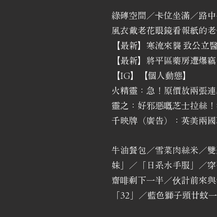
綠磚空間／卡位坐滿／路中
風衣戴老花眼鏡看報紙的老
【最新】寒流來襲 致公立
【最新】將平區藥房遭爆竊
【IG】【個人動態】
火精靈：急！原價放兩張連
靈之：好邪惡嘅芝士拉絲！
千映牌（廣告）：英美兩國
牛油餐包／雪菜肉絲米／雙
妹」／「日系水手服」／穿
齋啡剩下一半／伙計前來與
「32」／藍色獅子頭廿蚊