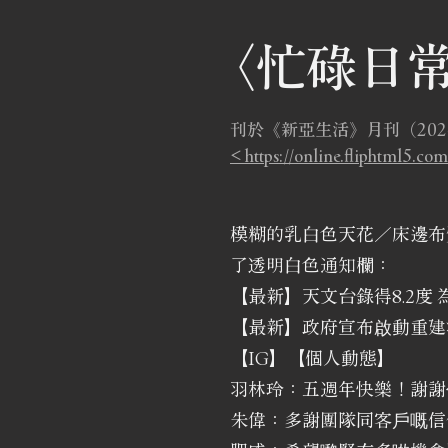
〈忙碌日
刊於《新亞生活》月刊（202
< https://online.fliphtml5.c
模糊的乳白色天花／床邊布質儲
了透明白色通知欄：
【最新】天文台錄得8.2度
【最新】政府宣布啟動重建
【IG】【個人動態】
羽林玲：五週年快樂！謝謝
朱偉：多謝團隊同客戶嘅信