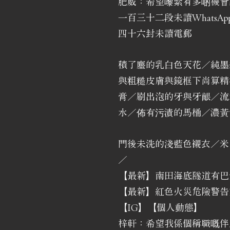
肥威：希望嚟緊有多啲機會
一百三十二段未讀WhatsAp
四十六封未讀電郵
積了塵的乳白色天花／純墨
與粗糙皮膚與鏡框下尚算精
膏／刷出泡的牙與牙齦／流
水／佈有污漬的馬桶／濃黃
門後未洗的淺藍色襯衣／米
／
【最新】南田海底隧道有巴士
【最新】紅色火災危險警告
【IG】【個人動態】
梓軒：希望我係個稱職嘅伴