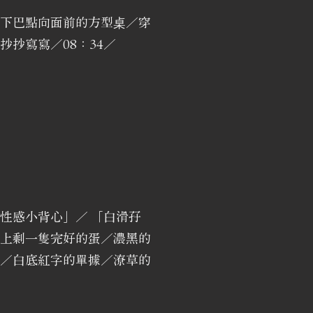
下巴點向面前的方型桌／穿
抄寫寫／08：34／
性感小背心」／ 「白滑孖
上剩一隻完好的蛋／濃黑的
／白底紅字的單據／潦草的