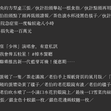
央的方型桌三張／伙計抬頭舉起一根食指／伙計點頭再用
伯抬頭點了頭再低頭讀報／茶色滾水杯浸黑色筷子／伙計抄
醫院急症室一度輪候逾八小時
 損失逾一百萬元
座「少林」演唱會，有意私訊
我會俾五粒星！ #樟木餐廳
聯乘推出新一代藍芽耳機！優惠期……
蛋破了一隻／茶走滿瀉／老伯手上報紙背頁的風月版／「
破的蛋漿染黃了碟子／老伯的老花眼鏡有漬／老伯的碟子
老伯吹水噴了一小滴口水花於眼鏡上／最後一口雪菜肉絲
一張／銀金色十蚊銀一枚／銀色花邊兩蚊雞一枚／