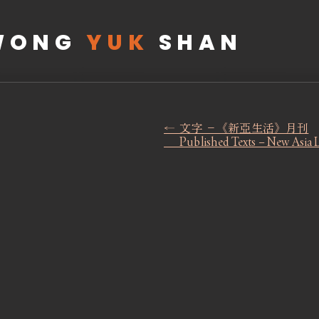
WONG
YUK
SHAN
← 文字 －《新亞生活》月刊
Published Texts – New Asia L