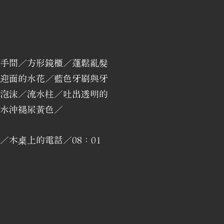
手間／方形鏡櫃／蓬鬆亂髮
迎面的水花／藍色牙刷與牙
泡沫／流水柱／吐出透明的
水沖褪尿黃色／
木桌上的電話／08：01