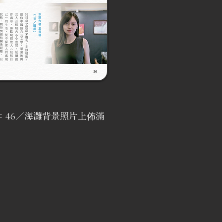
7：46／海灘背景照片上佈滿