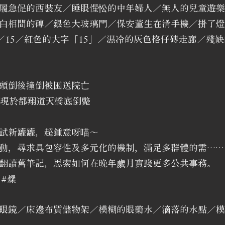
履急促的西裝友／睡眼惺忪的中年婦人／無人的兒童遊樂
白相間的磚／銀色大玻璃門／保安董生在滑手機／掛了燈
12／15／紅色的大字「15」／濕冷的灰色格仔磚走廊／殘
拖頭倒後撞倒被困送院亡
發現於都翔道天橋底倒斃
試新罐罐，超鍾意呀喵～
動，尋求具包容性及多元化的機制，滿足多群體的需……
翻讀舊筆記，思索如何在晚年歲月實踐更多公共事務。
#燥
眼鏡／床邊布質儲物架／模糊的眼藥水／滴落的水點／模