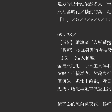
遠方的巴士站依然多人／步
與枯萎的花／搖動的葉／紅
「15」／G／3／6／9／
09：28／
【最新】堆填區工人疑遭
【最新】76歲男露宿者被
【IG】【個人動態】
金桔與毛毛：今日主人俾我
梁庭：持續思考、辯論與行
周與建：退休十餘載，近日
思樂：唔想再迫車做返工狗 
積了塵的乳白色天花／銀框