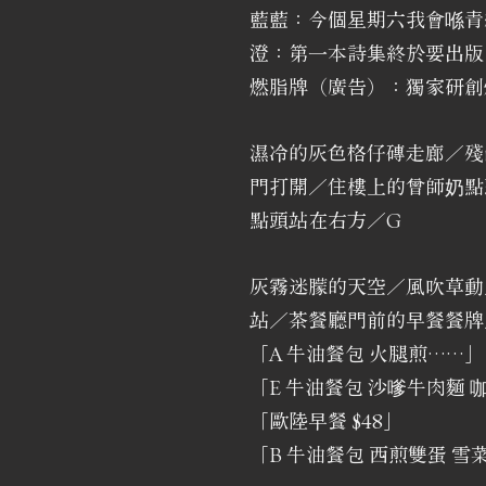
藍藍：今個星期六我會喺青
澄：第一本詩集終於要出版
燃脂牌（廣告）：獨家研創
濕冷的灰色格仔磚走廊／殘缺
門打開／住樓上的曾師奶點
點頭站在右方／G
灰霧迷朦的天空／風吹草動
站／茶餐廳門前的早餐餐牌
「A 牛油餐包 火腿煎……」
「E 牛油餐包 沙嗲牛肉麵 
「歐陸早餐 $48」
「B 牛油餐包 西煎雙蛋 雪菜