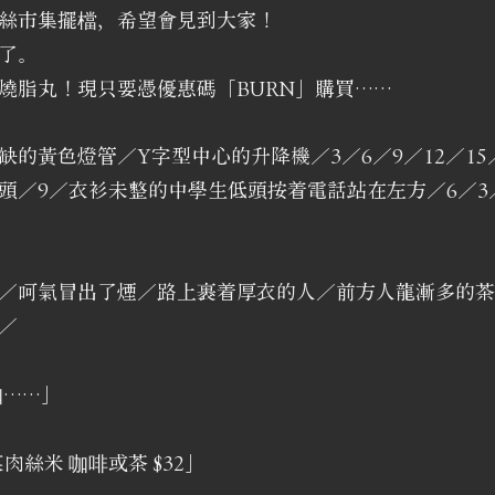
絲市集擺檔，希望會見到大家！
了。
燒脂丸！現只要憑優惠碼「BURN」購買……
的黃色燈管／Y字型中心的升降機／3／6／9／12／15／1
頭／9／衣衫未整的中學生低頭按着電話站在左方／6／3
／呵氣冒出了煙／路上裹着厚衣的人／前方人龍漸多的茶
／
咖……」
肉絲米 咖啡或茶 $32」