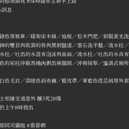
同你周圍玩 #保時捷車主新手上路
p訊息
綠色厚被單／碌架床木梯／地板／松木門把／刺眼黃光洗
神的雙目與乾裂的唇與黑刺鬍渣／雲石洗手盤／流水柱／
水柱／吐出的水混有泡沫與血絲／流水柱／吐出的水尚有
色的尿柱沖刷馬桶內劃出兩個圓／沖廁按掣／漩渦式廁所
白色毛衣／深啡色斜布褲／粗皮帶／軍藍色燈芯絨厚外套／
相撞交通意外 釀3死28傷
於上午8時發出
郎同司儀啦 #恭喜晒