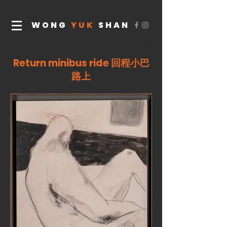
WONG
YUK
SHAN
Return minibus ride 回程小巴
路上